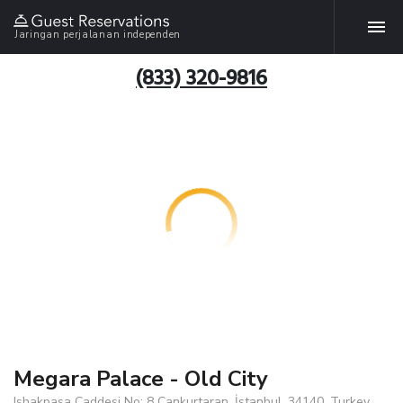
Jaringan perjalanan independen
(833) 320-9816
Megara Palace - Old City
Ishakpasa Caddesi No: 8 Cankurtaran, İstanbul, 34140, Turkey