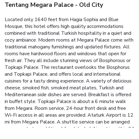
Tentang Megara Palace - Old City
Located only 1640 feet from Hagia Sophia and Blue
Mosque, this hotel offers high quality accommodations
combined with traditional Turkish hospitality in a quiet and
cozy ambiance. Modern rooms at Megara Palace come with
traditional mahogany furnishings and updated fixtures. All
rooms have hardwood floors and windows that open for
fresh air. They all include stunning views of Bosphorous or
Topkapi Palace. The restaurant overlooks the Bosphorus
and Topkapi Palace, and offers local and international
cuisines for a tasty dining experience. A variety of delicious
cheese, smoked fish, smoked meat plates, Turkish and
Mediterranean side dishes are served. Breakfast is offered
in buffet style. Topkapi Palace is about a 6 minute walk
from Megara. Room service, 24-hour front desk and free
Wi-Fi access in all areas are provided. Ataturk Airport is 12
mi from Megara Palace. A shuttle service can be arranged
on request at an additional fee. Istanbul Airport is within 34
mi.