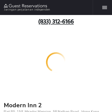
Jaringan perjalanan independen
(833) 312-6166
Modern Inn 2
Flat B5, 15/f, Mirador Mansion, 58 Nathan Road , Hong Kong,