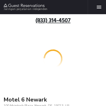
Jaringan perjalanan independen
(833) 314-4507
Motel 6 Newark
100 Mcintosh Plaza, Newark, DE, 19713, US