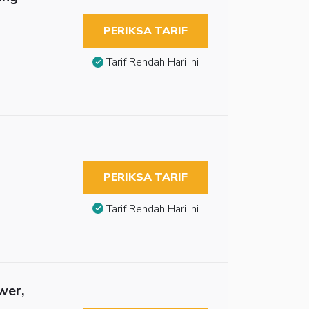
PERIKSA TARIF
Tarif Rendah Hari Ini
PERIKSA TARIF
Tarif Rendah Hari Ini
wer,