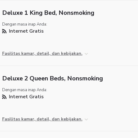
Deluxe 1 King Bed, Nonsmoking
Dengan masa inap Anda:
Internet Gratis
Fasilitas kamar, detail, dan kebijakan.
Deluxe 2 Queen Beds, Nonsmoking
Dengan masa inap Anda:
Internet Gratis
Fasilitas kamar, detail, dan kebijakan.