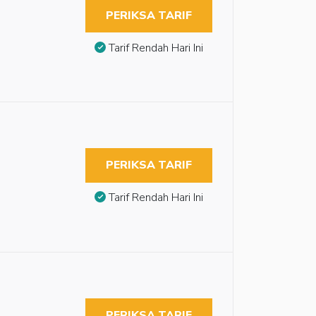
PERIKSA TARIF
Tarif Rendah Hari Ini
PERIKSA TARIF
Tarif Rendah Hari Ini
PERIKSA TARIF