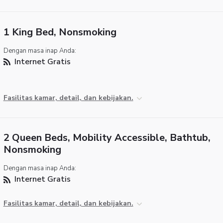
1 King Bed, Nonsmoking
Dengan masa inap Anda:
Internet Gratis
Fasilitas kamar, detail, dan kebijakan.
2 Queen Beds, Mobility Accessible, Bathtub,
Nonsmoking
Dengan masa inap Anda:
Internet Gratis
Fasilitas kamar, detail, dan kebijakan.