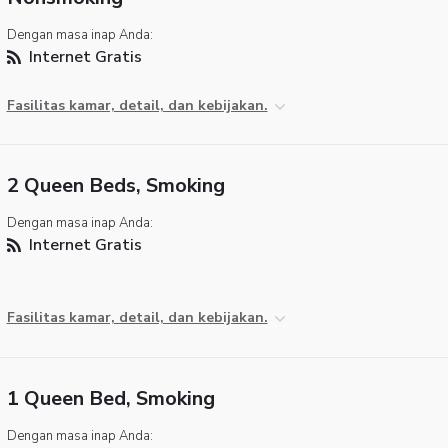
Dengan masa inap Anda:
Internet Gratis
Fasilitas kamar, detail, dan kebijakan.
2 Queen Beds, Smoking
Dengan masa inap Anda:
Internet Gratis
Fasilitas kamar, detail, dan kebijakan.
1 Queen Bed, Smoking
Dengan masa inap Anda: