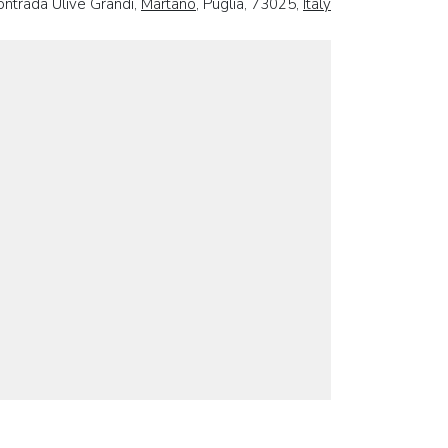
Contrada Ulive Grandi,
Martano
, Puglia, 73025,
Italy