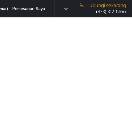
Hubungi sekarang
mar)
Pemesanan Saya
(833) 312-6166