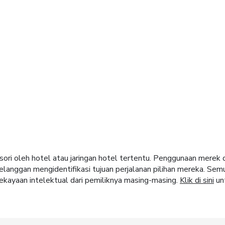
nden
el di seluruh dunia.
sori oleh hotel atau jaringan hotel tertentu. Penggunaan merek
langgan mengidentifikasi tujuan perjalanan pilihan mereka. Sem
ekayaan intelektual dari pemiliknya masing-masing.
Klik di sini
unt