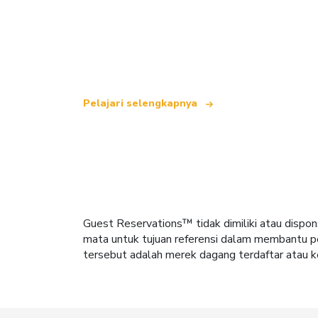
Kami adalah jaringan perjalanan indepe
yang menawarkan lebih dari 100.000 hot
Pelajari selengkapnya
Guest Reservations™ tidak dimiliki atau dispon
mata untuk tujuan referensi dalam membantu pe
tersebut adalah merek dagang terdaftar atau k