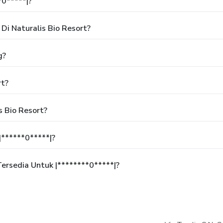
*0*****|?
i Naturalis Bio Resort?
g?
rt?
s Bio Resort?
******0*****|?
rsedia Untuk |********0*****|?