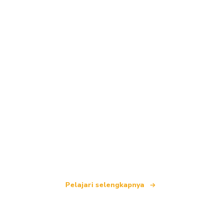
Kami adalah jaringan perjalanan independen
yang menawarkan lebih dari 100.000 hotel di
seluruh dunia.
Pelajari selengkapnya