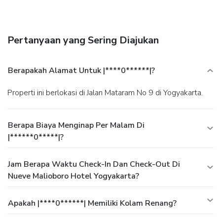
yang tersedia di kafe yang terletak di dalam hotel. Di hotel,
berbagai pilihan makanan lezat dan mudah diakses tersedia
untuk memuaskan selera makan Anda kapan pun muncul.
Selama Anda menginap di hotel, berbagai aktivitas dan
Pertanyaan yang Sering Diajukan
fasilitas menarik menjamin pengalaman yang
menyenangkan. Pastikan untuk mampir ke kolam renang
hotel setidaknya sekali selama masa inap Anda.
Berapakah Alamat Untuk |****0******|?
Properti ini berlokasi di Jalan Mataram No 9 di Yogyakarta.
Berapa Biaya Menginap Per Malam Di
|******0*****|?
Jam Berapa Waktu Check-In Dan Check-Out Di
Nueve Malioboro Hotel Yogyakarta?
Apakah |****0******| Memiliki Kolam Renang?