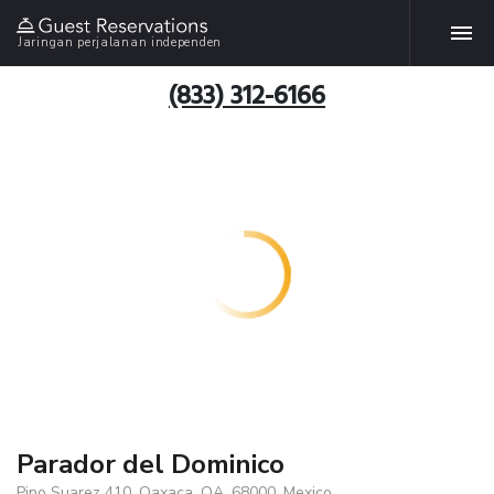
Jaringan perjalanan independen
(833) 312-6166
Parador del Dominico
Pino Suarez 410, Oaxaca, OA, 68000, Mexico