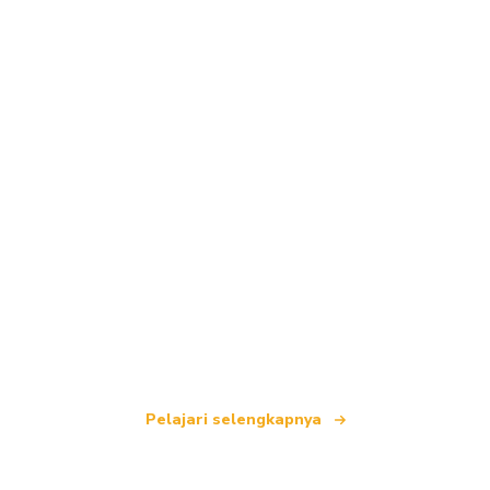
Kami adalah jaringan perjalanan independen
yang menawarkan lebih dari 100.000 hotel di
seluruh dunia.
Pelajari selengkapnya