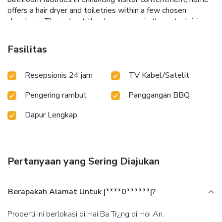
offers a hair dryer and toiletries within a few chosen
chambers. Throughout the day, engage in the entertaining
activities available at Retreat Villa | Pool 76m2| Full AC|
Billiard.Unwind by the pool at home and cherish a leisurely
Fasilitas
moment.
Resepsionis 24 jam
TV Kabel/Satelit
Pengering rambut
Panggangan BBQ
Dapur Lengkap
Pertanyaan yang Sering Diajukan
Berapakah Alamat Untuk |****0******|?
Properti ini berlokasi di Hai Ba Tr¿ng di Hoi An.