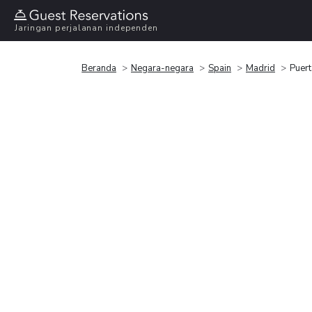
Jaringan perjalanan independen
Beranda
Negara-negara
Spain
Madrid
Puer