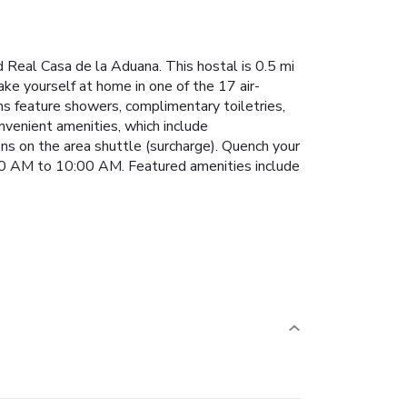
 Real Casa de la Aduana. This hostal is 0.5 mi
e yourself at home in one of the 17 air-
s feature showers, complimentary toiletries,
nvenient amenities, which include
ons on the area shuttle (surcharge). Quench your
8:00 AM to 10:00 AM. Featured amenities include