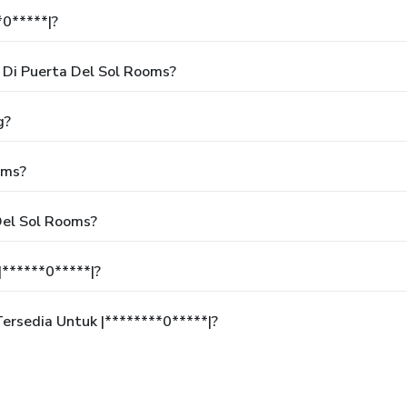
*0*****|?
Di Puerta Del Sol Rooms?
g?
oms?
Del Sol Rooms?
******0*****|?
rsedia Untuk |********0*****|?