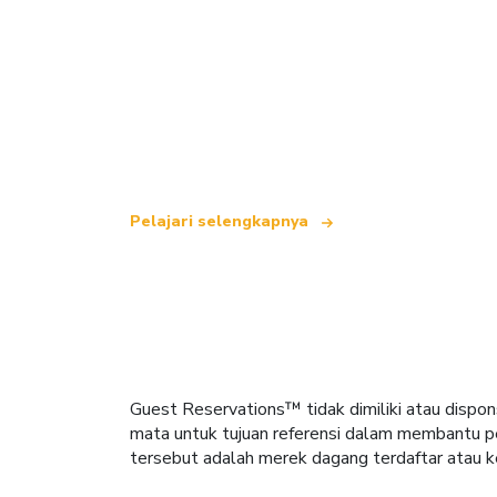
Kami adalah jaringan perjalanan indepe
yang menawarkan lebih dari 100.000 hot
Pelajari selengkapnya
Guest Reservations™ tidak dimiliki atau dispon
mata untuk tujuan referensi dalam membantu pe
tersebut adalah merek dagang terdaftar atau k