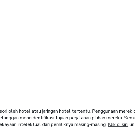
nden
el di seluruh dunia.
sori oleh hotel atau jaringan hotel tertentu. Penggunaan merek
langgan mengidentifikasi tujuan perjalanan pilihan mereka. Sem
ekayaan intelektual dari pemiliknya masing-masing.
Klik di sini
unt