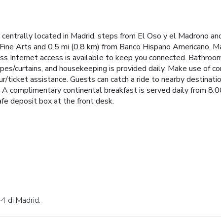
 centrally located in Madrid, steps from El Oso y el Madrono and
ine Arts and 0.5 mi (0.8 km) from Banco Hispano Americano. Mak
s Internet access is available to keep you connected. Bathroom
pes/curtains, and housekeeping is provided daily. Make use of co
/ticket assistance. Guests can catch a ride to nearby destinati
nge. A complimentary continental breakfast is served daily from 
safe deposit box at the front desk.
-4 di Madrid.