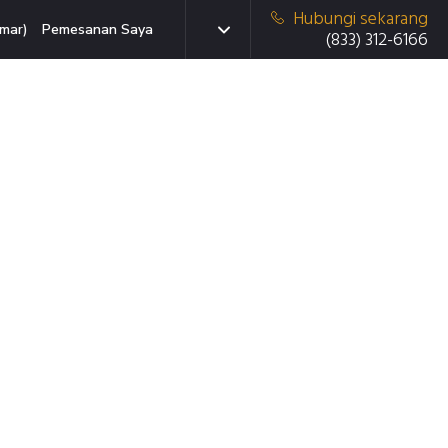
Hubungi sekarang
mar)
Pemesanan Saya
(833) 312-6166