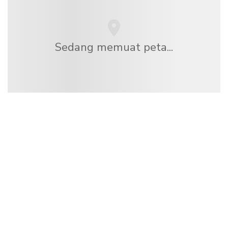
Sedang memuat peta...
Kami adalah jaringan perjalanan independen
yang menawarkan lebih dari 100.000 hotel di