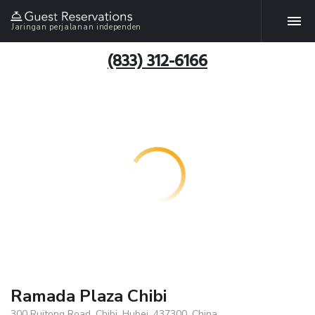
Jaringan perjalanan independen
(833) 312-6166
Ramada Plaza Chibi
300 Ruitong Road, Chibi, Hubei, 437300, China