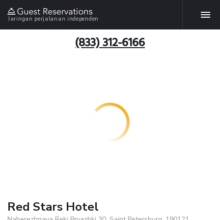
Jaringan perjalanan independen
(833) 312-6166
Red Stars Hotel
Naberezhnaya Reki Pryazhki 30, Saint Petersburg, 190121,