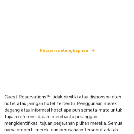
Kami adalah jaringan perjalanan independen
yang menawarkan lebih dari 100.000 hotel di
seluruh dunia.
Pelajari selengkapnya
Guest Reservations™ tidak dimiliki atau disponsori oleh
hotel atau jaringan hotel tertentu. Penggunaan merek
dagang atau informasi hotel apa pun semata-mata untuk
tujuan referensi dalam membantu pelanggan
mengidentifikasi tujuan perjalanan pilihan mereka. Semua
nama properti, merek, dan perusahaan tersebut adalah