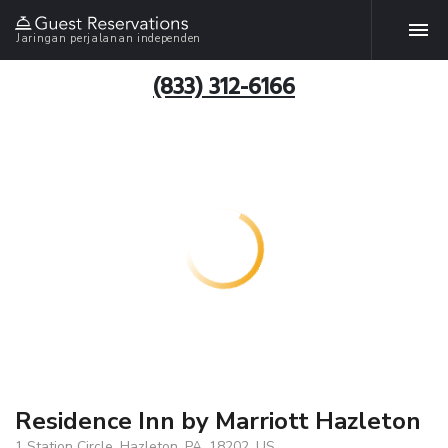
Jaringan perjalanan independen
(833) 312-6166
Residence Inn by Marriott Hazleton
1 Station Circle, Hazleton, PA, 18202, US