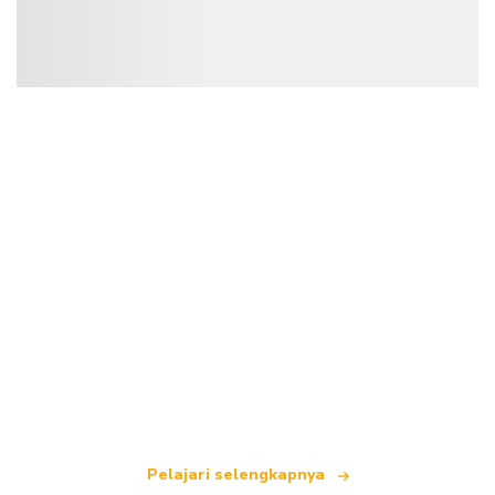
Kami adalah jaringan perjalanan independen
yang menawarkan lebih dari 100.000 hotel di
seluruh dunia.
Pelajari selengkapnya