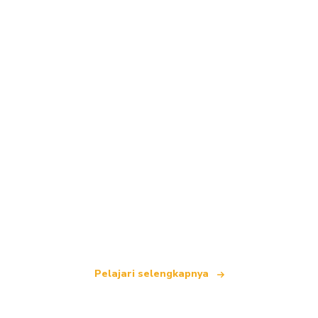
Kami adalah jaringan perjalanan independen
yang menawarkan lebih dari 100.000 hotel di
seluruh dunia.
Pelajari selengkapnya