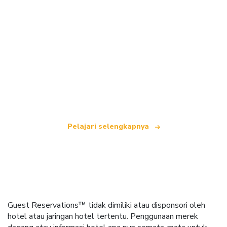
Kami adalah jaringan perjalanan independen
yang menawarkan lebih dari 100.000 hotel di
seluruh dunia.
Pelajari selengkapnya
Guest Reservations™ tidak dimiliki atau disponsori oleh
hotel atau jaringan hotel tertentu. Penggunaan merek