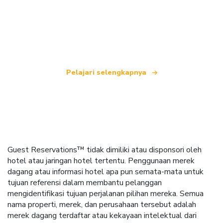
Kami adalah jaringan perjalanan independen
yang menawarkan lebih dari 100.000 hotel di
seluruh dunia.
Pelajari selengkapnya
Guest Reservations™ tidak dimiliki atau disponsori oleh
hotel atau jaringan hotel tertentu. Penggunaan merek
dagang atau informasi hotel apa pun semata-mata untuk
tujuan referensi dalam membantu pelanggan
mengidentifikasi tujuan perjalanan pilihan mereka. Semua
nama properti, merek, dan perusahaan tersebut adalah
merek dagang terdaftar atau kekayaan intelektual dari