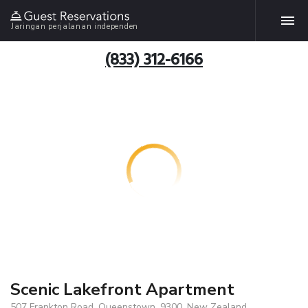
Jaringan perjalanan independen
(833) 312-6166
Scenic Lakefront Apartment
507 Frankton Road, Queenstown, 9300, New Zealand