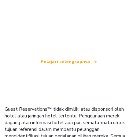
Kami adalah jaringan perjalanan independen
yang menawarkan lebih dari 100.000 hotel di
seluruh dunia.
Pelajari selengkapnya
Guest Reservations™ tidak dimiliki atau disponsori oleh
hotel atau jaringan hotel tertentu. Penggunaan merek
dagang atau informasi hotel apa pun semata-mata untuk
tujuan referensi dalam membantu pelanggan
mengidentifikasi tujuan perjalanan pilihan mereka. Semua