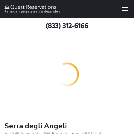
Jaringan perjalanan independen
(833) 312-6166
Serra degli Angeli
Via 299 Angolo Via 296, Porto Cesareo, 73010, Italy