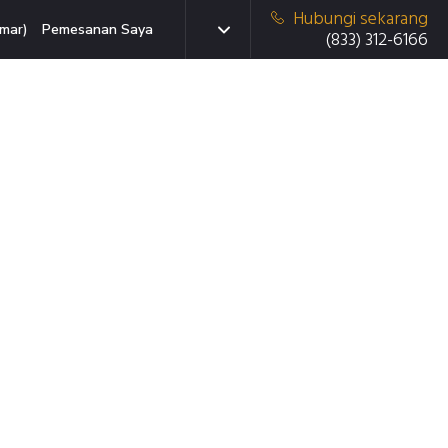
Hubungi sekarang
mar)
Pemesanan Saya
(833) 312-6166