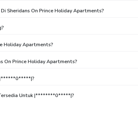
Di Sheridans On Prince Holiday Apartments?
g?
ce Holiday Apartments?
ns On Prince Holiday Apartments?
******0*****|?
rsedia Untuk |********0*****|?