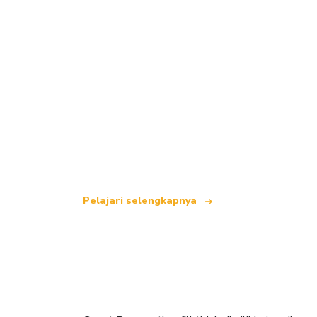
Kami adalah jaringan perjalanan indepe
yang menawarkan lebih dari 100.000 hot
Pelajari selengkapnya