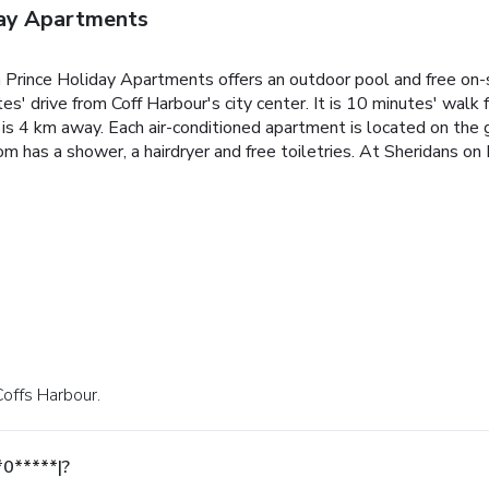
day Apartments
Prince Holiday Apartments offers an outdoor pool and free on-si
tes' drive from Coff Harbour's city center. It is 10 minutes' wal
 is 4 km away.
Each air-conditioned apartment is located on the gr
m has a shower, a hairdryer and free toiletries.
At Sheridans on 
 Coffs Harbour.
*0*****|?