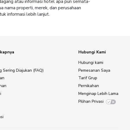
 dagang atau informasi hotel apa pun semata-
ua nama properti, merek, dan perusahaan
uk informasi lebih lanjut.
gkapnya
Hubungi Kami
Hubungi kami
g Sering Diajukan (FAQ)
Pemesanan Saya
gan
Tarif Grup
anan
Pernikahan
i
Menginap Lebih Lama
Pilihan Privasi
si