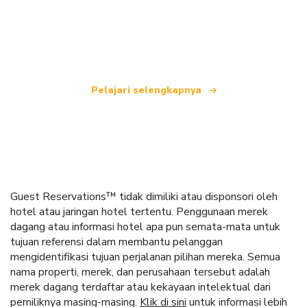
Kami adalah jaringan perjalanan independen
yang menawarkan lebih dari 100.000 hotel di
seluruh dunia.
Pelajari selengkapnya
Guest Reservations™ tidak dimiliki atau disponsori oleh
hotel atau jaringan hotel tertentu. Penggunaan merek
dagang atau informasi hotel apa pun semata-mata untuk
tujuan referensi dalam membantu pelanggan
mengidentifikasi tujuan perjalanan pilihan mereka. Semua
nama properti, merek, dan perusahaan tersebut adalah
merek dagang terdaftar atau kekayaan intelektual dari
pemiliknya masing-masing.
Klik di sini
untuk informasi lebih