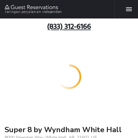
Jaringan perjalanan independen
(833) 312-6166
Super 8 by Wyndham White Hall
8000 Sheridan Way, White Hall, AR, 71602, US