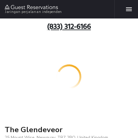
Jaringan perjalanan independen
(833) 312-6166
The Glendeveor
25 Mount Wise, Newquay, TR7 2BQ, United Kingdom