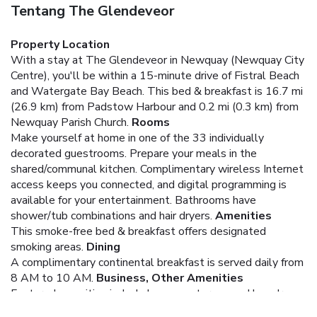
Tentang The Glendeveor
Property Location
With a stay at The Glendeveor in Newquay (Newquay City
Centre), you'll be within a 15-minute drive of Fistral Beach
and Watergate Bay Beach. This bed & breakfast is 16.7 mi
(26.9 km) from Padstow Harbour and 0.2 mi (0.3 km) from
Newquay Parish Church.
Rooms
Make yourself at home in one of the 33 individually
decorated guestrooms. Prepare your meals in the
shared/communal kitchen. Complimentary wireless Internet
access keeps you connected, and digital programming is
available for your entertainment. Bathrooms have
shower/tub combinations and hair dryers.
Amenities
This smoke-free bed & breakfast offers designated
smoking areas.
Dining
A complimentary continental breakfast is served daily from
8 AM to 10 AM.
Business, Other Amenities
Featured amenities include luggage storage and laundry
facilities. Limited parking is available onsite.