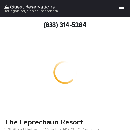
Jaringan perjalanan independen
(833) 314-5284
The Leprechaun Resort
378 Stuart Highway, Winnellie, NO, 0820, Australia