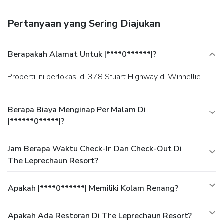
serves breakfast, lunch, and dinner, or grab a snack at a
coffee shop/café. Quench your thirst with your favorite drink
Pertanyaan yang Sering Diajukan
at a bar/lounge.
Business, Other Amenities
Featured amenities include a business center, express
check-in, and express check-out. Planning an event in
Berapakah Alamat Untuk |****0******|?
Winnellie? This hotel has 11 square feet (0 square
meters) of space consisting of a conference center and a
Properti ini berlokasi di 378 Stuart Highway di Winnellie.
meeting room. Free self parking is available onsite.
Berapa Biaya Menginap Per Malam Di
|******0*****|?
Jam Berapa Waktu Check-In Dan Check-Out Di
The Leprechaun Resort?
Apakah |****0******| Memiliki Kolam Renang?
Apakah Ada Restoran Di The Leprechaun Resort?