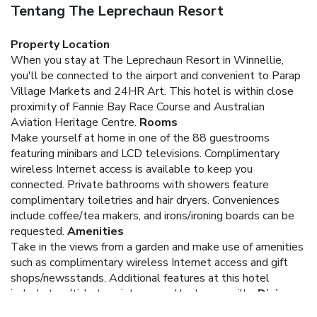
Tentang The Leprechaun Resort
Property Location
When you stay at The Leprechaun Resort in Winnellie,
you'll be connected to the airport and convenient to Parap
Village Markets and 24HR Art. This hotel is within close
proximity of Fannie Bay Race Course and Australian
Aviation Heritage Centre.
Rooms
Make yourself at home in one of the 88 guestrooms
featuring minibars and LCD televisions. Complimentary
wireless Internet access is available to keep you
connected. Private bathrooms with showers feature
complimentary toiletries and hair dryers. Conveniences
include coffee/tea makers, and irons/ironing boards can be
requested.
Amenities
Take in the views from a garden and make use of amenities
such as complimentary wireless Internet access and gift
shops/newsstands. Additional features at this hotel
include tour/ticket assistance and barbecue grills.
Dining
Satisfy your appetite at the hotel's restaurant, which