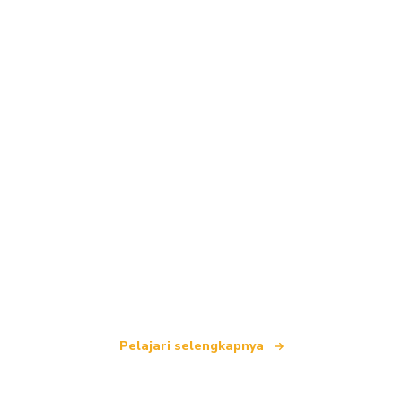
Kami adalah jaringan perjalanan independen
yang menawarkan lebih dari 100.000 hotel di
seluruh dunia.
Pelajari selengkapnya