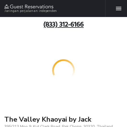
Jaringan perjalanan independen
(833) 312-6166
The Valley Khaoyai by Jack
395/213 Moo 9, Kut Clark Road, Pak Chong, 30320, Thailand