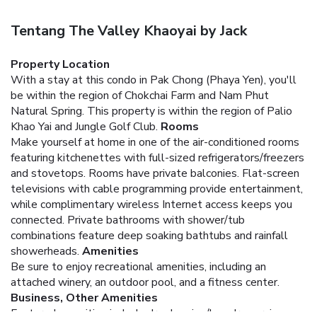
Tentang The Valley Khaoyai by Jack
Property Location
With a stay at this condo in Pak Chong (Phaya Yen), you'll
be within the region of Chokchai Farm and Nam Phut
Natural Spring. This property is within the region of Palio
Khao Yai and Jungle Golf Club.
Rooms
Make yourself at home in one of the air-conditioned rooms
featuring kitchenettes with full-sized refrigerators/freezers
and stovetops. Rooms have private balconies. Flat-screen
televisions with cable programming provide entertainment,
while complimentary wireless Internet access keeps you
connected. Private bathrooms with shower/tub
combinations feature deep soaking bathtubs and rainfall
showerheads.
Amenities
Be sure to enjoy recreational amenities, including an
attached winery, an outdoor pool, and a fitness center.
Business, Other Amenities
Featured amenities include dry cleaning/laundry services