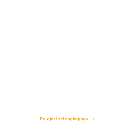
Kami adalah jaringan perjalanan independen
yang menawarkan lebih dari 100.000 hotel di
seluruh dunia.
Pelajari selengkapnya