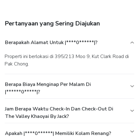
and an elevator (lift). Free self parking is available onsite.
Pertanyaan yang Sering Diajukan
Berapakah Alamat Untuk |****0******|?
Properti ini berlokasi di 395/213 Moo 9, Kut Clark Road di
Pak Chong.
Berapa Biaya Menginap Per Malam Di
|******0*****|?
Jam Berapa Waktu Check-In Dan Check-Out Di
The Valley Khaoyai By Jack?
Apakah |****0******| Memiliki Kolam Renang?