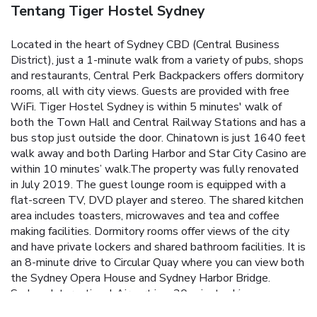
Tentang Tiger Hostel Sydney
Located in the heart of Sydney CBD (Central Business
District), just a 1-minute walk from a variety of pubs, shops
and restaurants, Central Perk Backpackers offers dormitory
rooms, all with city views. Guests are provided with free
WiFi. Tiger Hostel Sydney is within 5 minutes' walk of
both the Town Hall and Central Railway Stations and has a
bus stop just outside the door. Chinatown is just 1640 feet
walk away and both Darling Harbor and Star City Casino are
within 10 minutes’ walk.The property was fully renovated
in July 2019. The guest lounge room is equipped with a
flat-screen TV, DVD player and stereo. The shared kitchen
area includes toasters, microwaves and tea and coffee
making facilities. Dormitory rooms offer views of the city
and have private lockers and shared bathroom facilities. It is
an 8-minute drive to Circular Quay where you can view both
the Sydney Opera House and Sydney Harbor Bridge.
Sydney International Airport is a 30-minute drive away.