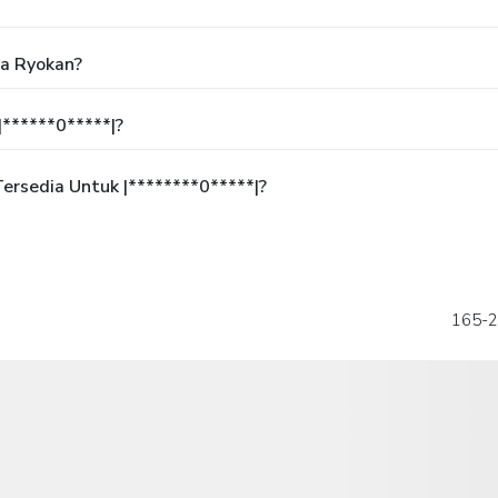
ya Ryokan?
******0*****|?
rsedia Untuk |********0*****|?
165-2