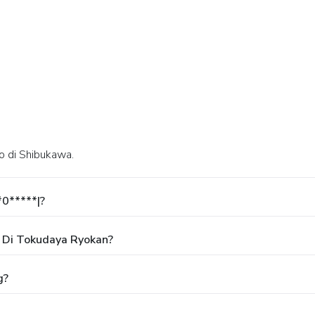
ho di Shibukawa.
*0*****|?
 Di Tokudaya Ryokan?
g?