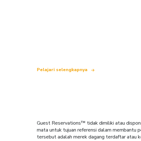
Kami adalah jaringan perjalanan indepe
yang menawarkan lebih dari 100.000 hot
Pelajari selengkapnya
Guest Reservations™ tidak dimiliki atau dispon
mata untuk tujuan referensi dalam membantu pe
tersebut adalah merek dagang terdaftar atau k