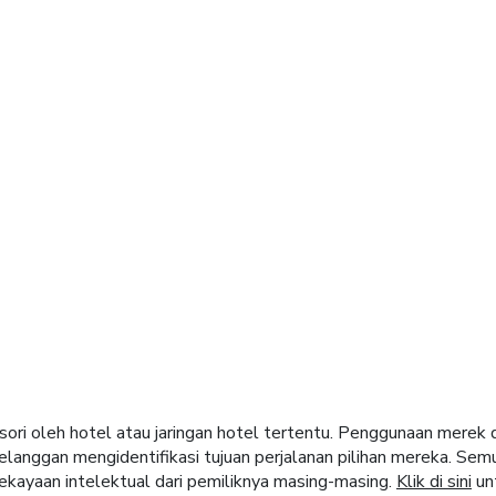
nden
el di seluruh dunia.
sori oleh hotel atau jaringan hotel tertentu. Penggunaan merek
langgan mengidentifikasi tujuan perjalanan pilihan mereka. Sem
ekayaan intelektual dari pemiliknya masing-masing.
Klik di sini
unt