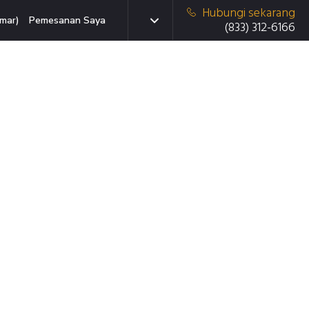
Hubungi sekarang
mar)
Pemesanan Saya
(833) 312-6166