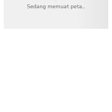
Sedang memuat peta...
Kami adalah jaringan perjalanan independen
yang menawarkan lebih dari 100.000 hotel di
seluruh dunia.