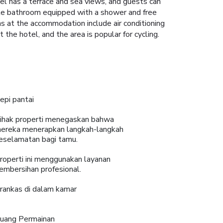
tel has a terrace and sea views, and guests can
vate bathroom equipped with a shower and free
oms at the accommodation include air conditioning
 the hotel, and the area is popular for cycling.
epi pantai
ihak properti menegaskan bahwa
ereka menerapkan langkah-langkah
eselamatan bagi tamu.
roperti ini menggunakan layanan
embersihan profesional.
rankas di dalam kamar
uang Permainan