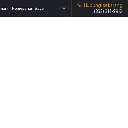
Hubungi sekarang
mar)
Pemesanan Saya
(833) 314-9912