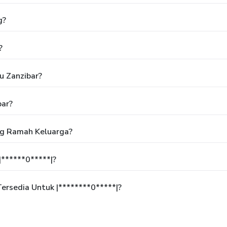
g?
?
u Zanzibar?
bar?
ng Ramah Keluarga?
******0*****|?
rsedia Untuk |********0*****|?