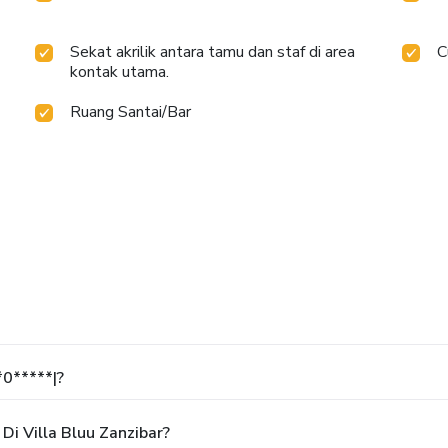
Sekat akrilik antara tamu dan staf di area
C
kontak utama.
Ruang Santai/Bar
*0*****|?
i Villa Bluu Zanzibar?