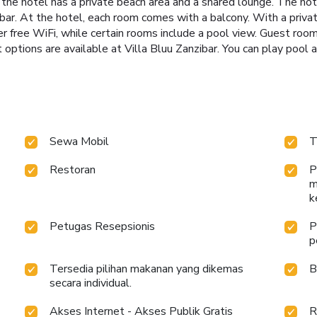
 the hotel has a private beach area and a shared lounge. The ho
he bar. At the hotel, each room comes with a balcony. With a pri
fer free WiFi, while certain rooms include a pool view. Guest ro
options are available at Villa Bluu Zanzibar. You can play pool at
Sewa Mobil
T
Restoran
P
m
k
Petugas Resepsionis
P
p
Tersedia pilihan makanan yang dikemas
B
secara individual.
Akses Internet - Akses Publik Gratis
R