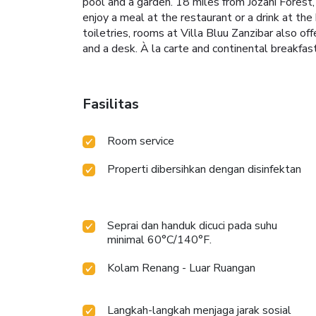
pool and a garden. 18 miles from Jozani Forest,
enjoy a meal at the restaurant or a drink at t
toiletries, rooms at Villa Bluu Zanzibar also of
and a desk. À la carte and continental breakfast 
Fasilitas
Room service
Properti dibersihkan dengan disinfektan
Seprai dan handuk dicuci pada suhu
minimal 60°C/140°F.
Kolam Renang - Luar Ruangan
Langkah-langkah menjaga jarak sosial