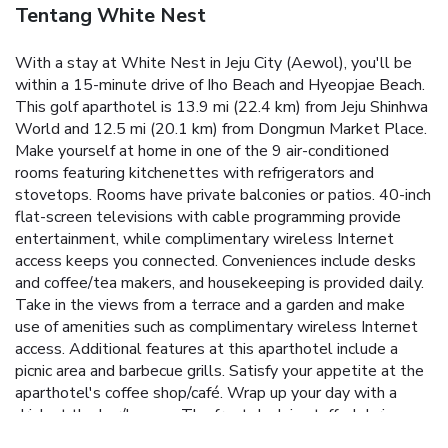
Tentang White Nest
With a stay at White Nest in Jeju City (Aewol), you'll be
within a 15-minute drive of Iho Beach and Hyeopjae Beach.
This golf aparthotel is 13.9 mi (22.4 km) from Jeju Shinhwa
World and 12.5 mi (20.1 km) from Dongmun Market Place.
Make yourself at home in one of the 9 air-conditioned
rooms featuring kitchenettes with refrigerators and
stovetops. Rooms have private balconies or patios. 40-inch
flat-screen televisions with cable programming provide
entertainment, while complimentary wireless Internet
access keeps you connected. Conveniences include desks
and coffee/tea makers, and housekeeping is provided daily.
Take in the views from a terrace and a garden and make
use of amenities such as complimentary wireless Internet
access. Additional features at this aparthotel include a
picnic area and barbecue grills. Satisfy your appetite at the
aparthotel's coffee shop/café. Wrap up your day with a
drink at the bar/lounge. The front desk is staffed during
limited hours. Free self parking is available onsite.