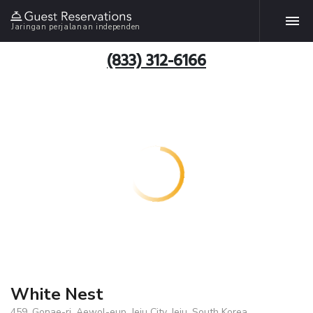
Jaringan perjalanan independen
(833) 312-6166
White Nest
459, Gonae-ri, Aewol-eup, Jeju City, Jeju, South Korea