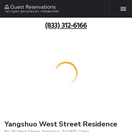
Jaringan perjalanan independen
(833) 312-6166
Yangshuo West Street Residence
No.79 West Street, Yangshuo, 541900, China