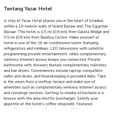
Tentang Yazar Hotel
A stay at Yazar Hotel places you in the heart of Istanbul,
within a 10-minute walk of Grand Bazaar and The Egyptian
Bazaar. This hotel is 0.5 mi (0.8 km) from Galata Bridge and
0.5 mi (0.8 km) from Basilica Cistern. Make yourself at
home in one of the 16 air-conditioned rooms featuring
refrigerators and minibars. LED televisions with satellite
programming provide entertainment, while complimentary
wireless Internet access keeps you connected. Private
bathrooms with showers feature complimentary toiletries
and hair dryers. Conveniences include laptop-compatible
safes and desks, and housekeeping is provided daily. Take
in the views from a rooftop terrace and make use of
amenities such as complimentary wireless Internet access
and concierge services. Getting to nearby attractions is a
breeze with the area shuttle (surcharge). Satisfy your
appetite at the hotel's coffee shop/café. Featured
amenities include complimentary wired Internet access, a