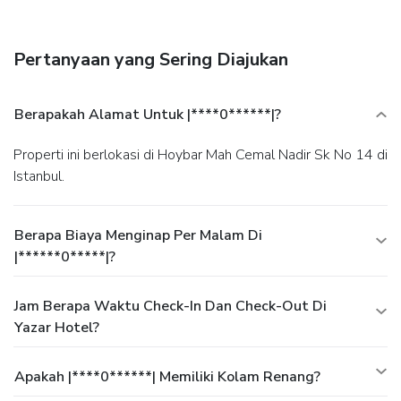
business center, and dry cleaning/laundry services. A
roundtrip airport shuttle is provided for a surcharge
(available 24 hours).
Pertanyaan yang Sering Diajukan
Berapakah Alamat Untuk |****0******|?
Properti ini berlokasi di Hoybar Mah Cemal Nadir Sk No 14 di
Istanbul.
Berapa Biaya Menginap Per Malam Di
|******0*****|?
Jam Berapa Waktu Check-In Dan Check-Out Di
Yazar Hotel?
Apakah |****0******| Memiliki Kolam Renang?