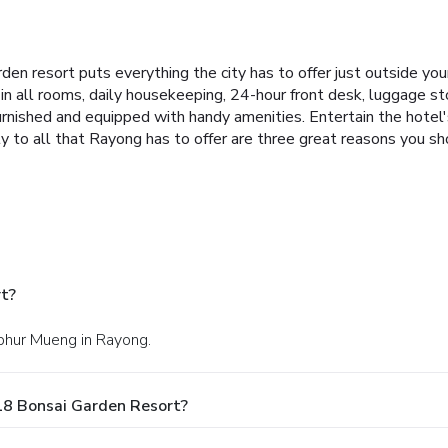
rden resort puts everything the city has to offer just outside y
i in all rooms, daily housekeeping, 24-hour front desk, luggage sto
rnished and equipped with handy amenities. Entertain the hotel's r
mity to all that Rayong has to offer are three great reasons you s
rt?
mphur Mueng in Rayong.
18 Bonsai Garden Resort?