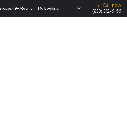
Call now
Groups (9+ Rooms)
My Booking
(833) 312-6166