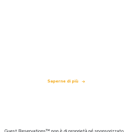
Siamo una rete di viaggi indipendente
che offre oltre 100.000 hotel in tutto il mondo
Saperne di più
Guest Reservations™ non è di proprietà né sponsorizzato