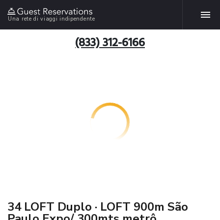
Una rete di viaggi indipendente
(833) 312-6166
34 LOFT Duplo · LOFT 900m São
Paulo Expo/ 300mts metrô