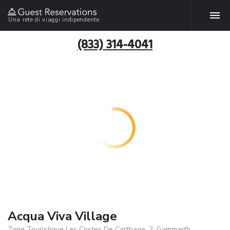
Una rete di viaggi indipendente
(833) 314-4041
Acqua Viva Village
Zone Touristique Les Costes De Carthage, 2, Gammarth,