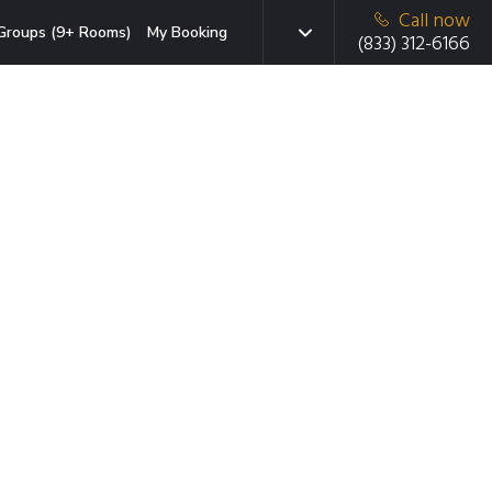
Call now
Groups (9+ Rooms)
My Booking
(833) 312-6166