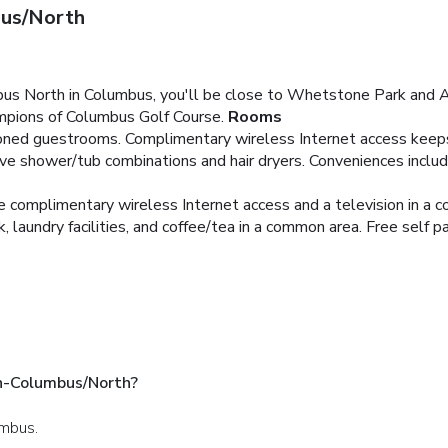
bus/North
us North in Columbus, you'll be close to Whetstone Park and An
pions of Columbus Golf Course.
Rooms
tioned guestrooms. Complimentary wireless Internet access keep
ve shower/tub combinations and hair dryers. Conveniences includ
e complimentary wireless Internet access and a television in a 
 laundry facilities, and coffee/tea in a common area. Free self par
nn-Columbus/North?
umbus.