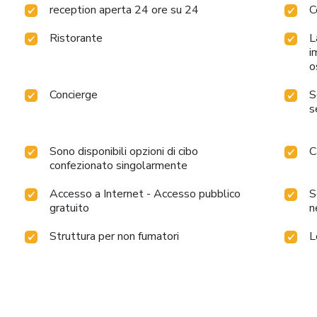
reception aperta 24 ore su 24
C
Ristorante
L
i
o
Concierge
S
s
Sono disponibili opzioni di cibo
C
confezionato singolarmente
Accesso a Internet - Accesso pubblico
S
gratuito
n
Struttura per non fumatori
L