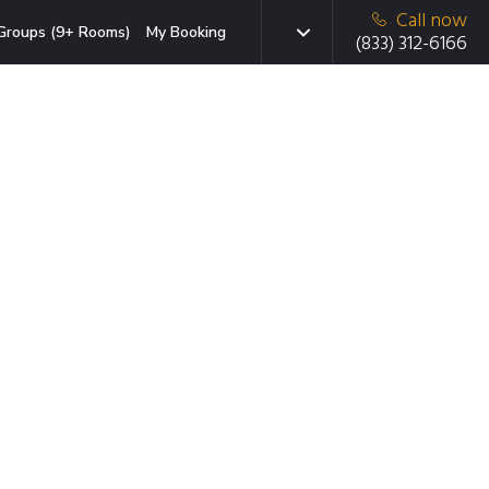
Call now
Groups (9+ Rooms)
My Booking
(833) 312-6166