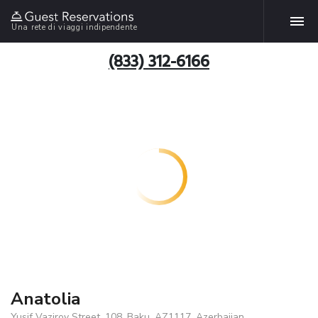
Una rete di viaggi indipendente
(833) 312-6166
Anatolia
Yusif Vazirov Street, 108, Baku, AZ1117, Azerbaijan