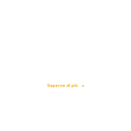
Siamo una rete di viaggi indipendente
che offre oltre 100.000 hotel in tutto il mondo
Saperne di più