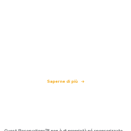
Siamo una rete di viaggi indipendente
che offre oltre 100.000 hotel in tutto il mondo
Saperne di più
Guest Reservations™ non è di proprietà né sponsorizzato