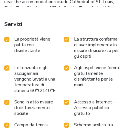
near the accommodation include Cathedral of St. Louis,
Blois Train Station, and Blois Castle. Tours Loire Valley
Airport is 37 miles from the property.
Servizi
La proprietà viene
La struttura conferma
pulita con
di aver implementato
disinfettante
misure di sicurezza per
gli ospiti
Le lenzuola e gli
Agli ospiti viene fornito
asciugamani
gratuitamente
vengono lavati a una
disinfettante per le
temperatura di
mani
almeno 60°C/140°F
Sono in atto misure
Accesso a Internet -
di distanziamento
Accesso pubblico
sociale
gratuito
Campo da tennis
Schermo acrilico tra