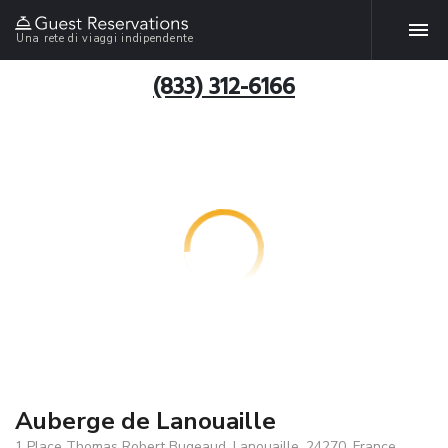
Una rete di viaggi indipendente
(833) 312-6166
Auberge de Lanouaille
1 Place Thomas Robert Bugeaud, Lanouaille, 24270, France