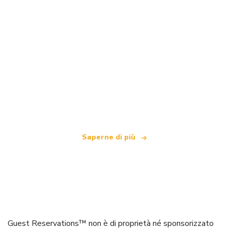
Siamo una rete di viaggi indipendente
che offre oltre 100.000 hotel in tutto il mondo
Saperne di più
Guest Reservations™ non è di proprietà né sponsorizzato