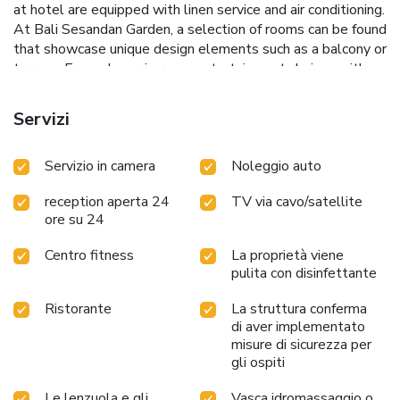
at hotel are equipped with linen service and air conditioning.
At Bali Sesandan Garden, a selection of rooms can be found
that showcase unique design elements such as a balcony or
terrace. Expand your in-room entertainment choices with
various amenities, such as television offered in certain
accommodations. It is worth noting that certain guest
Servizi
bathrooms feature a hair dryer, toiletries and towels for
your convenience. Each morning at Bali Sesandan Garden, a
Servizio in camera
Noleggio auto
scrumptious, homemade breakfast kick-starts the
day.During your visit, indulge in a range of delightful culinary
reception aperta 24
TV via cavo/satellite
choices at hotel to enhance your experience. During your
ore su 24
stay at hotel, an array of engaging activities and amenities
guarantees a delightful experience. During your stay, the
Centro fitness
La proprietà viene
hotel provides direct access to a beach, ensuring you remain
pulita con disinfettante
near the sea throughout your visit.Begin your holiday
perfectly by taking a plunge into the swimming pool.
Ristorante
La struttura conferma
di aver implementato
misure di sicurezza per
gli ospiti
Le lenzuola e gli
Vasca idromassaggio o