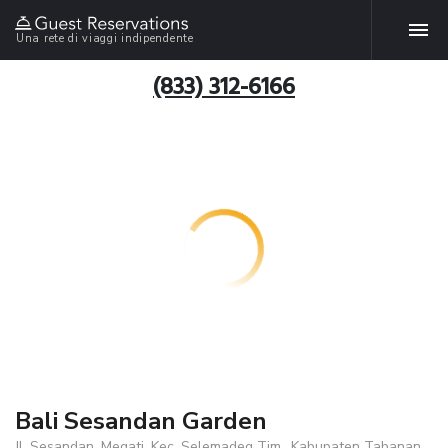
Una rete di viaggi indipendente
(833) 312-6166
Bali Sesandan Garden
Jl. Sesandan, Megati, Kec. Selemadeg Tim., Kabupaten Tabanan ,