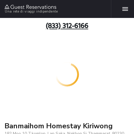
Una rete di viaggi indipendente
(833) 312-6166
Banmaihom Homestay Kiriwong
182 Moo 10 T.komlon, Lan Saka, Nakhon Si Thammarat, 80230,