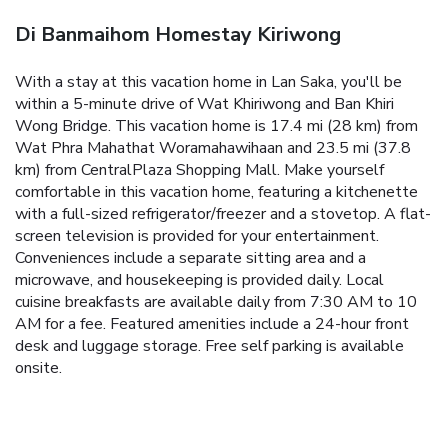
Di Banmaihom Homestay Kiriwong
With a stay at this vacation home in Lan Saka, you'll be
within a 5-minute drive of Wat Khiriwong and Ban Khiri
Wong Bridge. This vacation home is 17.4 mi (28 km) from
Wat Phra Mahathat Woramahawihaan and 23.5 mi (37.8
km) from CentralPlaza Shopping Mall. Make yourself
comfortable in this vacation home, featuring a kitchenette
with a full-sized refrigerator/freezer and a stovetop. A flat-
screen television is provided for your entertainment.
Conveniences include a separate sitting area and a
microwave, and housekeeping is provided daily. Local
cuisine breakfasts are available daily from 7:30 AM to 10
AM for a fee. Featured amenities include a 24-hour front
desk and luggage storage. Free self parking is available
onsite.