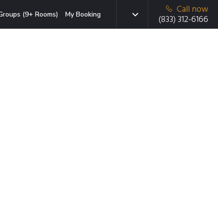
Call now
Groups (9+ Rooms)
My Booking
(833) 312-6166