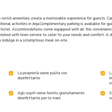
-notch amenities create a memorable experience for guests. Car h
tional activities in Jinja.Complimentary parking is available for 
of hotel. Accommodations come equipped with all the conveniences
shed with linen service to cater to your needs and comfort. A d
 indulge in a scrumptious meal on-site.
La proprietà viene pulita con
L
disinfettante
i
o
Agli ospiti viene fornito gratuitamente
S
disinfettante per le mani
s