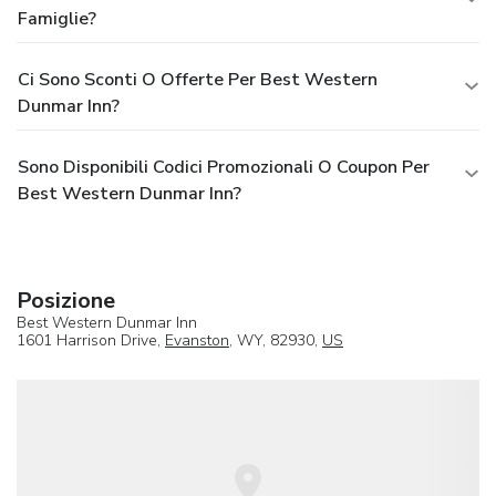
Famiglie?
Ci Sono Sconti O Offerte Per Best Western
Dunmar Inn?
Sono Disponibili Codici Promozionali O Coupon Per
Best Western Dunmar Inn?
Posizione
Best Western Dunmar Inn
1601 Harrison Drive,
Evanston
, WY, 82930,
US