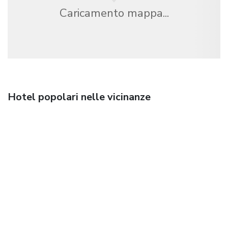
Caricamento mappa...
Hotel popolari nelle vicinanze