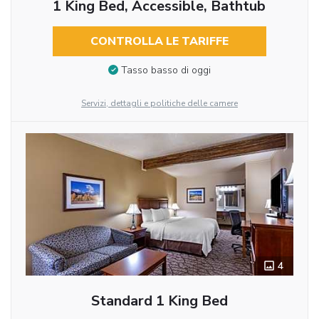
1 King Bed, Accessible, Bathtub
CONTROLLA LE TARIFFE
Tasso basso di oggi
Servizi, dettagli e politiche delle camere
4
Standard 1 King Bed