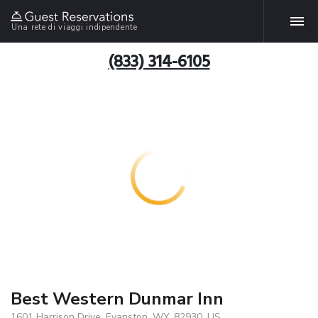
Una rete di viaggi indipendente
(833) 314-6105
Best Western Dunmar Inn
1601 Harrison Drive, Evanston, WY, 82930, US