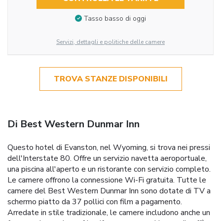
Tasso basso di oggi
Servizi, dettagli e politiche delle camere
TROVA STANZE DISPONIBILI
Di Best Western Dunmar Inn
Questo hotel di Evanston, nel Wyoming, si trova nei pressi
dell'Interstate 80. Offre un servizio navetta aeroportuale,
una piscina all'aperto e un ristorante con servizio completo.
Le camere offrono la connessione Wi-Fi gratuita. Tutte le
camere del Best Western Dunmar Inn sono dotate di TV a
schermo piatto da 37 pollici con film a pagamento.
Arredate in stile tradizionale, le camere includono anche un