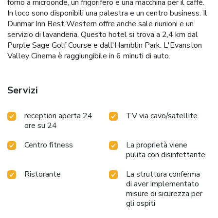
forno a microonde, un frigorifero e una macchina per il caffè.
In loco sono disponibili una palestra e un centro business. Il
Dunmar Inn Best Western offre anche sale riunioni e un
servizio di lavanderia. Questo hotel si trova a 2,4 km dal
Purple Sage Golf Course e dall'Hamblin Park. L'Evanston
Valley Cinema è raggiungibile in 6 minuti di auto.
Servizi
reception aperta 24
TV via cavo/satellite
ore su 24
Centro fitness
La proprietà viene
pulita con disinfettante
Ristorante
La struttura conferma
di aver implementato
misure di sicurezza per
gli ospiti