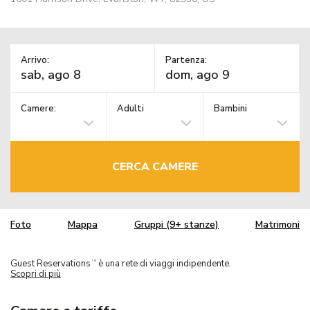
Arrivo:
Partenza:
Camere:
Adulti
Bambini
CERCA CAMERE
Foto
Mappa
Gruppi (9+ stanze)
Matrimoni
Guest Reservations
è una rete di viaggi indipendente.
TM
Scopri di più