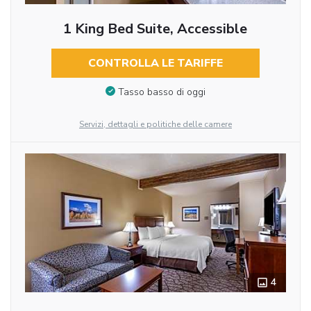
1 King Bed Suite, Accessible
CONTROLLA LE TARIFFE
Tasso basso di oggi
Servizi, dettagli e politiche delle camere
4