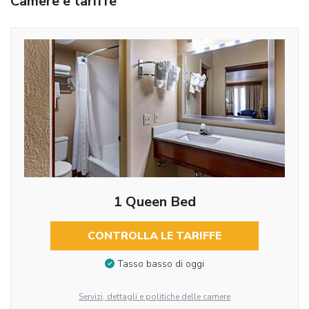
Camere e tariffe
1 Queen Bed
CONTROLLA LE TARIFFE
Tasso basso di oggi
Servizi, dettagli e politiche delle camere