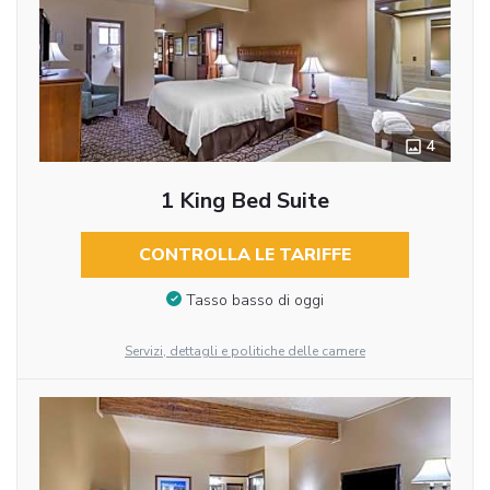
4
1 King Bed Suite
CONTROLLA LE TARIFFE
Tasso basso di oggi
Servizi, dettagli e politiche delle camere