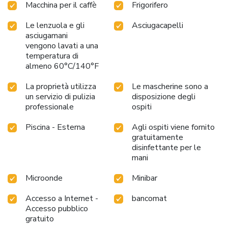
Macchina per il caffè
Frigorifero
Le lenzuola e gli
Asciugacapelli
asciugamani
vengono lavati a una
temperatura di
almeno 60°C/140°F
La proprietà utilizza
Le mascherine sono a
un servizio di pulizia
disposizione degli
professionale
ospiti
Piscina - Esterna
Agli ospiti viene fornito
gratuitamente
disinfettante per le
mani
Microonde
Minibar
Accesso a Internet -
bancomat
Accesso pubblico
gratuito