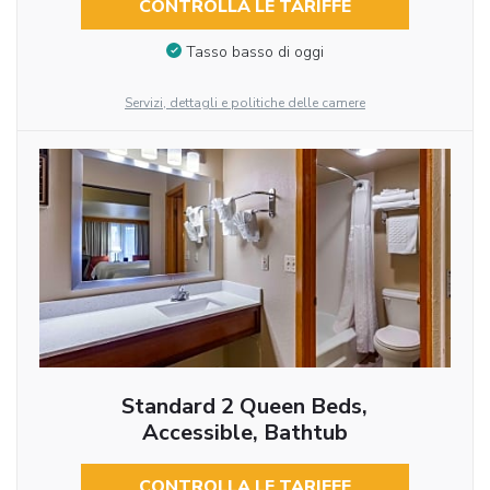
CONTROLLA LE TARIFFE
Tasso basso di oggi
Servizi, dettagli e politiche delle camere
Standard 2 Queen Beds,
Accessible, Bathtub
CONTROLLA LE TARIFFE