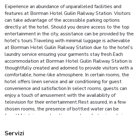
Experience an abundance of unparalleled facilities and
features at Borrman Hotel Guilin Railway Station. Visitors
can take advantage of the accessible parking options
directly at the hotel. Should you desire access to the top
entertainment in the city, assistance can be provided by the
hotel's tours.Traveling with minimal luggage is achievable
at Borrman Hotel Guilin Railway Station due to the hotel's
laundry service ensuring your garments stay fresh.Each
accommodation at Borrman Hotel Guilin Railway Station is
thoughtfully created and adorned to provide visitors with a
comfortable, home-like atmosphere. In certain rooms, the
hotel offers linen service and air conditioning for guest
convenience and satisfaction.In select rooms, guests can
enjoy a touch of amusement with the availability of
television for their entertainment.Rest assured, in a few
chosen rooms, the presence of bottled water can be
found.Maintain your cleanliness and comfort using a hair
dryer and toiletries available in select guest restrooms.
Should you prefer not to venture out for a meal, the
Servizi
enticing culinary choices at hotel are always available for