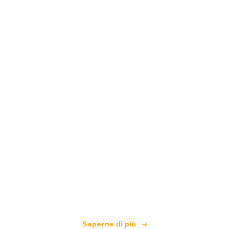
Siamo una rete di viaggi indipendente
che offre oltre 100.000 hotel in tutto il mondo
Saperne di più