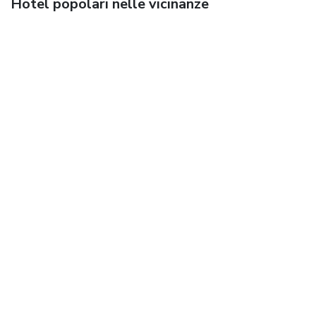
Hotel popolari nelle vicinanze