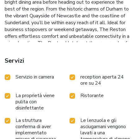
bright dining area before heading out to experience the
best of the region. From the historic charms of Durham to
the vibrant Quayside of Newcastle and the coastline of
Sunderland, you’ll be within easy reach of it all. Ideal for
business stopovers or weekend getaways, The Reston
offers effortless comfort and unbeatable connectivity in a
prime location. The Reston Hotel – at the crossroads of
culture, coast, and convenience. We look forward to
welcoming you.
Servizi
Servizio in camera
reception aperta 24
ore su 24
La proprietà viene
Ristorante
pulita con
disinfettante
La struttura
Le lenzuola e gli
conferma di aver
asciugamani vengono
implementato
lavati a una
misure di sicurezza
temperatura di almeno