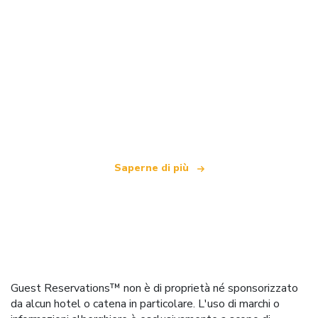
Siamo una rete di viaggi indipendente
che offre oltre 100.000 hotel in tutto il mondo
Saperne di più
Guest Reservations™ non è di proprietà né sponsorizzato
da alcun hotel o catena in particolare. L'uso di marchi o