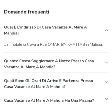
Featured amenities include dry cleaning/laundry services
and multilingual staff. A roundtrip airport shuttle is
Domande frequenti
provided for a surcharge (available 24 hours), and free self
parking is available onsite.
Qual È L'indirizzo Di Casa Vacanze Al Mare A
Mahdia?
L'immobile si trova a Rue OMAR IBN KHATTAB in Mahdia.
Quanto Costa Soggiornare A Notte Presso Casa
Vacanze Al Mare A Mahdia?
Quali Sono Gli Orari Di Arrivo E Partenza Presso
Casa Vacanze Al Mare A Mahdia?
Casa Vacanze Al Mare A Mahdia Ha Una Piscina?