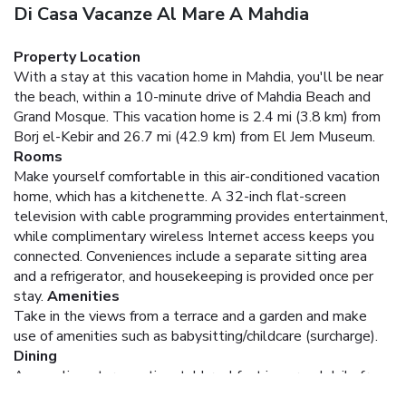
Di Casa Vacanze Al Mare A Mahdia
Property Location
With a stay at this vacation home in Mahdia, you'll be near
the beach, within a 10-minute drive of Mahdia Beach and
Grand Mosque. This vacation home is 2.4 mi (3.8 km) from
Borj el-Kebir and 26.7 mi (42.9 km) from El Jem Museum.
Rooms
Make yourself comfortable in this air-conditioned vacation
home, which has a kitchenette. A 32-inch flat-screen
television with cable programming provides entertainment,
while complimentary wireless Internet access keeps you
connected. Conveniences include a separate sitting area
and a refrigerator, and housekeeping is provided once per
stay.
Amenities
Take in the views from a terrace and a garden and make
use of amenities such as babysitting/childcare (surcharge).
Dining
A complimentary continental breakfast is served daily from
8 AM to 10 AM.
Business, Other Amenities