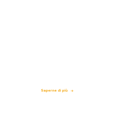
Siamo una rete di viaggi indipendente
che offre oltre 100.000 hotel in tutto il mondo
Saperne di più