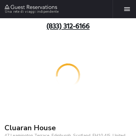
Una rete di viaggi indipendente
(833) 312-6166
Cluaran House
47 Leamington Terrace, Edinburgh, Scotland, EH10 4JS, United