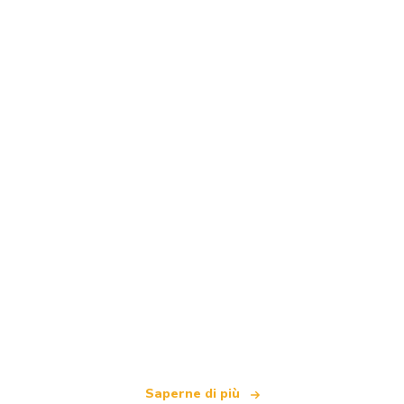
Siamo una rete di viaggi indipendente
che offre oltre 100.000 hotel in tutto il mondo
Saperne di più