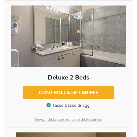
Deluxe 2 Beds
CONTROLLA LE TARIFFE
Tasso basso di oggi
Servizi, dettagli e politiche delle camere