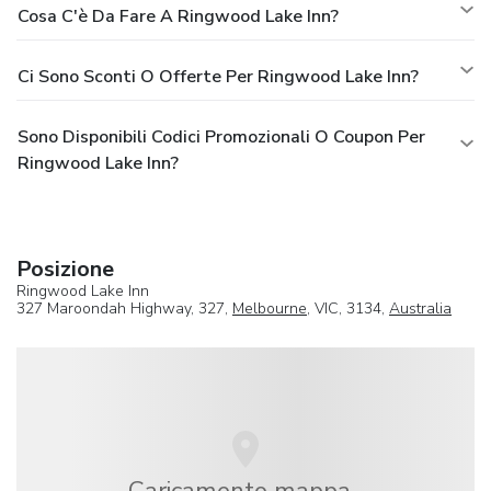
Cosa C'è Da Fare A Ringwood Lake Inn?
Ci Sono Sconti O Offerte Per Ringwood Lake Inn?
Sono Disponibili Codici Promozionali O Coupon Per
Ringwood Lake Inn?
Posizione
Ringwood Lake Inn
327 Maroondah Highway, 327,
Melbourne
, VIC, 3134,
Australia
Caricamento mappa...