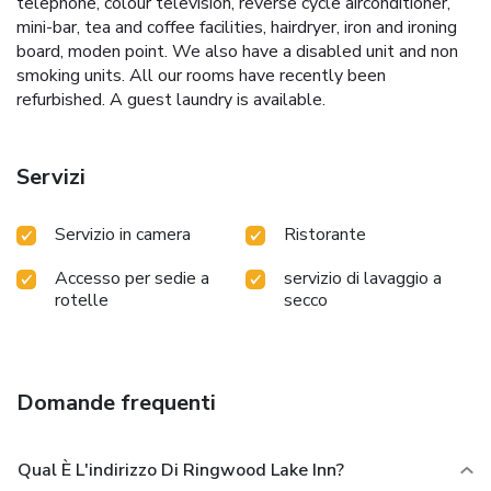
telephone, colour television, reverse cycle airconditioner,
mini-bar, tea and coffee facilities, hairdryer, iron and ironing
board, moden point. We also have a disabled unit and non
smoking units. All our rooms have recently been
refurbished. A guest laundry is available.
Servizi
Servizio in camera
Ristorante
Accesso per sedie a
servizio di lavaggio a
rotelle
secco
Domande frequenti
Qual È L'indirizzo Di Ringwood Lake Inn?