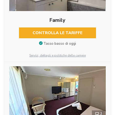
Family
CONTROLLA LE TARIFFE
Tasso basso di oggi
Servizi, dettagli e politiche delle camere
2