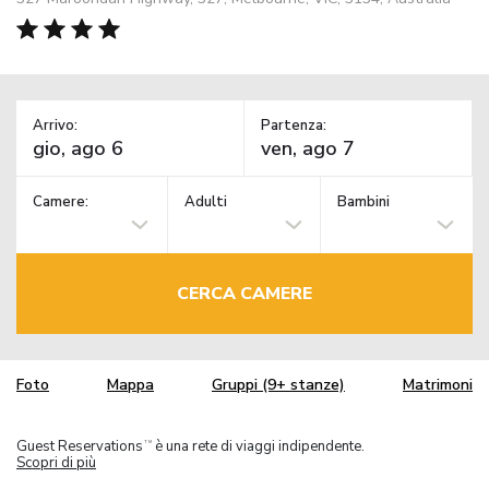
Arrivo:
Partenza:
Camere:
Adulti
Bambini
CERCA CAMERE
Foto
Mappa
Gruppi (9+ stanze)
Matrimoni
Guest Reservations
è una rete di viaggi indipendente.
TM
Scopri di più