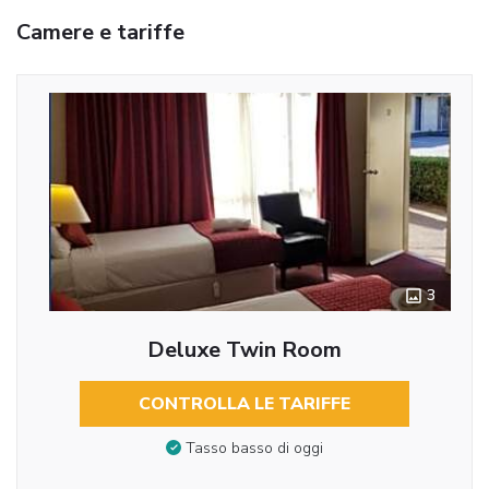
Camere e tariffe
3
Deluxe Twin Room
CONTROLLA LE TARIFFE
Tasso basso di oggi