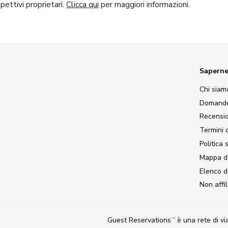
spettivi proprietari.
Clicca qui
per maggiori informazioni.
Saperne
Chi siam
Domande
Recension
Termini d
Politica 
Mappa de
Elenco d
Non affi
Guest Reservations
è una rete di v
TM