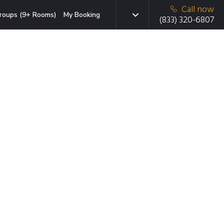
Call now
roups (9+ Rooms)
My Booking
(833) 320-6807