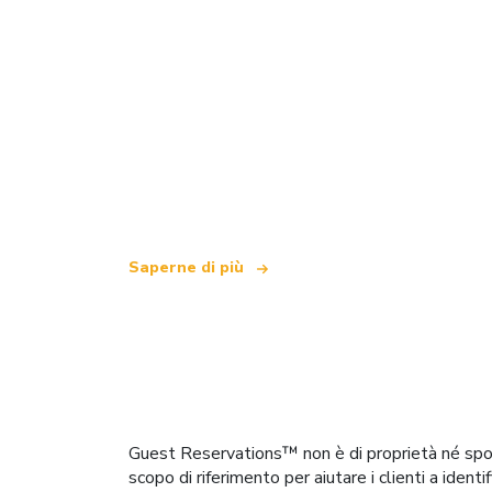
Siamo una rete di viaggi indipendente
che offre oltre 100.000 hotel in tutto i
Saperne di più
Guest Reservations™ non è di proprietà né spons
scopo di riferimento per aiutare i clienti a ident