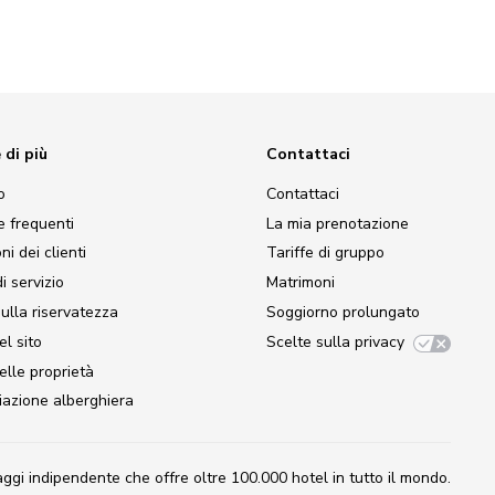
 di più
Contattaci
o
Contattaci
 frequenti
La mia prenotazione
i dei clienti
Tariffe di gruppo
i servizio
Matrimoni
sulla riservatezza
Soggiorno prolungato
l sito
Scelte sulla privacy
elle proprietà
liazione alberghiera
iaggi indipendente
che offre oltre 100.000 hotel in tutto il mondo.