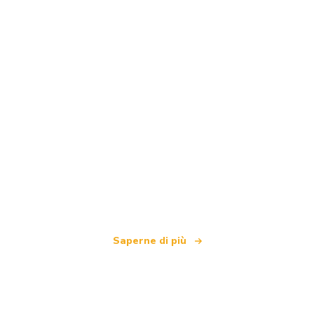
Siamo una rete di viaggi indipendente
che offre oltre 100.000 hotel in tutto il mondo
Saperne di più