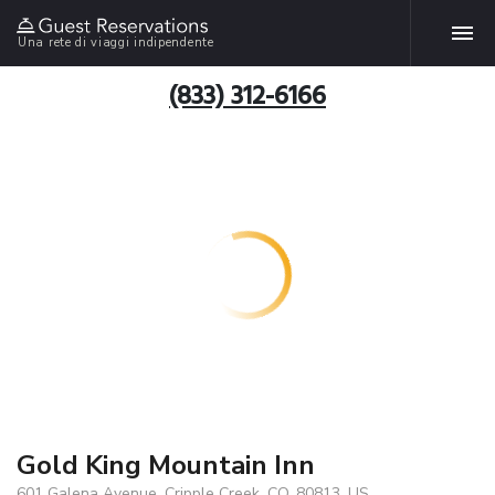
Una rete di viaggi indipendente
(833) 312-6166
Gold King Mountain Inn
601 Galena Avenue, Cripple Creek, CO, 80813, US