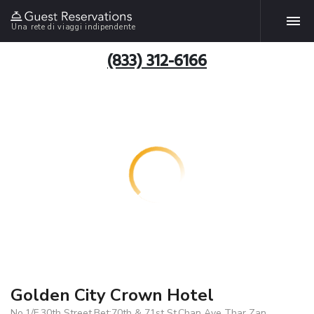
Una rete di viaggi indipendente
(833) 312-6166
Golden City Crown Hotel
No.1/F,30th Street,Bet:70th & 71st St,Chan Aye Thar Zan